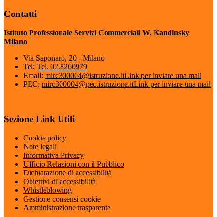
Contatti
Istituto Professionale Servizi Commerciali W. Kandinsky
Milano
Via Saponaro, 20 - Milano
Tel:
Tel. 02.8260979
Email:
mirc300004@istruzione.it
Link per inviare una mail
PEC:
mirc300004@pec.istruzione.it
Link per inviare una mail
Sezione Link Utili
Cookie policy
Note legali
Informativa Privacy
Ufficio Relazioni con il Pubblico
Dichiarazione di accessibilità
Obiettivi di accessibilità
Whistleblowing
Gestione consensi cookie
Amministrazione trasparente