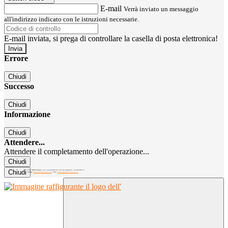
E-mail
Verrà inviato un messaggio
all'indirizzo indicato con le istruzioni necessarie.
E-mail inviata, si prega di controllare la casella di posta elettronica!
Errore
Chiudi
Successo
Chiudi
Informazione
Chiudi
Attendere...
Attendere il completamento dell'operazione...
Chiudi
Chiudi
C.M. MIRC300004 | C.F. 97040260156 | Tel. 02.8260979 - 02.89300137
EMAIL:
mirc300004@istruzione.it
| PEC:
mirc300004@pec.istruzione.it