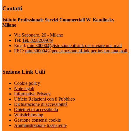
Contatti
Istituto Professionale Servizi Commerciali W. Kandinsky
Milano
Via Saponaro, 20 - Milano
Tel:
Tel. 02.8260979
Email:
mirc300004@istruzione.it
Link per inviare una mail
PEC:
mirc300004@pec.istruzione.it
Link per inviare una mail
Sezione Link Utili
Cookie policy
Note legali
Informativa Privacy
Ufficio Relazioni con il Pubblico
Dichiarazione di accessibilità
Obiettivi di accessibilità
Whistleblowing
Gestione consensi cookie
Amministrazione trasparente