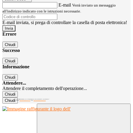
E-mail
Verrà inviato un messaggio
all'indirizzo indicato con le istruzioni necessarie.
E-mail inviata, si prega di controllare la casella di posta elettronica!
Errore
Chiudi
Successo
Chiudi
Informazione
Chiudi
Attendere...
Attendere il completamento dell'operazione...
Chiudi
Chiudi
C.M. MIRC300004 | C.F. 97040260156 | Tel. 02.8260979 - 02.89300137
EMAIL:
mirc300004@istruzione.it
| PEC:
mirc300004@pec.istruzione.it