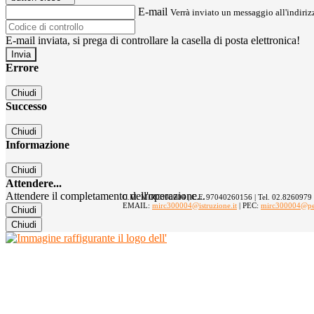
E-mail
Verrà inviato un messaggio all'indirizz
E-mail inviata, si prega di controllare la casella di posta elettronica!
Errore
Chiudi
Successo
Chiudi
Informazione
Chiudi
Attendere...
Attendere il completamento dell'operazione...
C.M. MIRC300004 | C.F. 97040260156 | Tel. 02.8260979
EMAIL:
mirc300004@istruzione.it
| PEC:
mirc300004@pec.
Chiudi
Chiudi