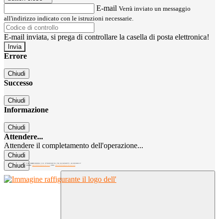
E-mail
Verrà inviato un messaggio
all'indirizzo indicato con le istruzioni necessarie.
E-mail inviata, si prega di controllare la casella di posta elettronica!
Errore
Chiudi
Successo
Chiudi
Informazione
Chiudi
Attendere...
Attendere il completamento dell'operazione...
Chiudi
Chiudi
C.M. MIRC300004 | C.F. 97040260156 | Tel. 02.8260979 - 02.89300137
EMAIL:
mirc300004@istruzione.it
| PEC:
mirc300004@pec.istruzione.it