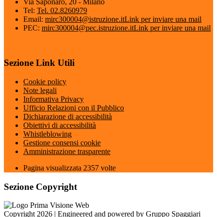
Via Saponaro, 20 - Milano
Tel:
Tel. 02.8260979
Email:
mirc300004@istruzione.it
Link per inviare una mail
PEC:
mirc300004@pec.istruzione.it
Link per inviare una mail
Sezione Link Utili
Cookie policy
Note legali
Informativa Privacy
Ufficio Relazioni con il Pubblico
Dichiarazione di accessibilità
Obiettivi di accessibilità
Whistleblowing
Gestione consensi cookie
Amministrazione trasparente
Pagina visualizzata
2357
volte
Sezione Copyright
Copyright 2026 | Engineered and powered by Gruppo Spaggiari