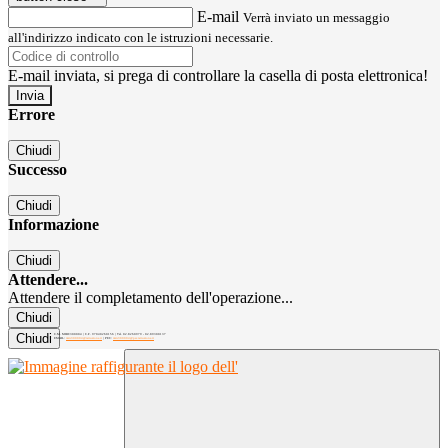
E-mail
Verrà inviato un messaggio
all'indirizzo indicato con le istruzioni necessarie.
E-mail inviata, si prega di controllare la casella di posta elettronica!
Errore
Chiudi
Successo
Chiudi
Informazione
Chiudi
Attendere...
Attendere il completamento dell'operazione...
Chiudi
Chiudi
C.M. MIRC300004 | C.F. 97040260156 | Tel. 02.8260979 - 02.89300137
EMAIL:
mirc300004@istruzione.it
| PEC:
mirc300004@pec.istruzione.it