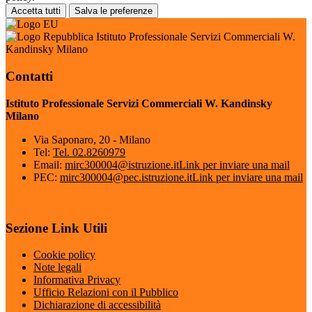
Accetta tutti
Salva le preferenze
Istituto Professionale Servizi Commerciali W.
Kandinsky Milano
Contatti
Istituto Professionale Servizi Commerciali W. Kandinsky
Milano
Via Saponaro, 20 - Milano
Tel:
Tel. 02.8260979
Email:
mirc300004@istruzione.it
Link per inviare una mail
PEC:
mirc300004@pec.istruzione.it
Link per inviare una mail
Sezione Link Utili
Cookie policy
Note legali
Informativa Privacy
Ufficio Relazioni con il Pubblico
Dichiarazione di accessibilità