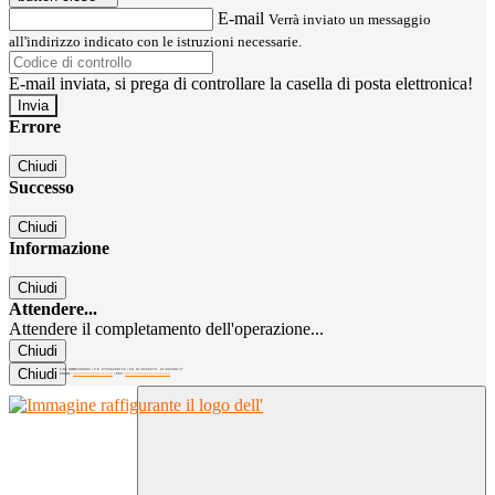
E-mail
Verrà inviato un messaggio
all'indirizzo indicato con le istruzioni necessarie.
E-mail inviata, si prega di controllare la casella di posta elettronica!
Errore
Chiudi
Successo
Chiudi
Informazione
Chiudi
Attendere...
Attendere il completamento dell'operazione...
Chiudi
Chiudi
C.M. MIRC300004 | C.F. 97040260156 | Tel. 02.8260979 - 02.89300137
EMAIL:
mirc300004@istruzione.it
| PEC:
mirc300004@pec.istruzione.it