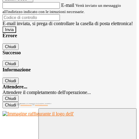
E-mail
Verrà inviato un messaggio
all'indirizzo indicato con le istruzioni necessarie.
E-mail inviata, si prega di controllare la casella di posta elettronica!
Errore
Chiudi
Successo
Chiudi
Informazione
Chiudi
Attendere...
Attendere il completamento dell'operazione...
Chiudi
Chiudi
C.M. MIRC300004 | C.F. 97040260156 | Tel. 02.8260979 - 02.89300137
EMAIL:
mirc300004@istruzione.it
| PEC:
mirc300004@pec.istruzione.it