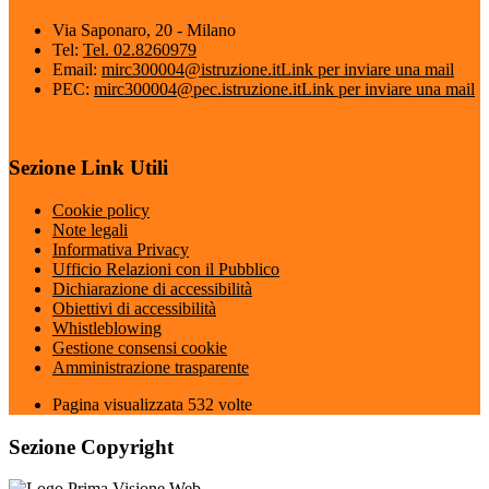
Via Saponaro, 20 - Milano
Tel:
Tel. 02.8260979
Email:
mirc300004@istruzione.it
Link per inviare una mail
PEC:
mirc300004@pec.istruzione.it
Link per inviare una mail
Sezione Link Utili
Cookie policy
Note legali
Informativa Privacy
Ufficio Relazioni con il Pubblico
Dichiarazione di accessibilità
Obiettivi di accessibilità
Whistleblowing
Gestione consensi cookie
Amministrazione trasparente
Pagina visualizzata
532
volte
Sezione Copyright