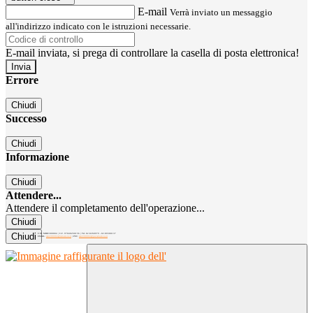
E-mail
Verrà inviato un messaggio
all'indirizzo indicato con le istruzioni necessarie.
E-mail inviata, si prega di controllare la casella di posta elettronica!
Errore
Chiudi
Successo
Chiudi
Informazione
Chiudi
Attendere...
Attendere il completamento dell'operazione...
Chiudi
Chiudi
C.M. MIRC300004 | C.F. 97040260156 | Tel. 02.8260979 - 02.89300137
EMAIL:
mirc300004@istruzione.it
| PEC:
mirc300004@pec.istruzione.it