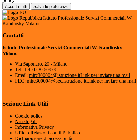
policy.
Accetta tutti
Salva le preferenze
Istituto Professionale Servizi Commerciali W.
Kandinsky Milano
Contatti
Istituto Professionale Servizi Commerciali W. Kandinsky
Milano
Via Saponaro, 20 - Milano
Tel:
Tel. 02.8260979
Email:
mirc300004@istruzione.it
Link per inviare una mail
PEC:
mirc300004@pec.istruzione.it
Link per inviare una mail
Sezione Link Utili
Cookie policy
Note legali
Informativa Privacy
Ufficio Relazioni con il Pubblico
Dichiarazione di accessibilità