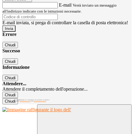
E-mail
Verrà inviato un messaggio
all'indirizzo indicato con le istruzioni necessarie.
E-mail inviata, si prega di controllare la casella di posta elettronica!
Errore
Chiudi
Successo
Chiudi
Informazione
Chiudi
Attendere...
Attendere il completamento dell'operazione...
Chiudi
Chiudi
C.M. MIRC300004 | C.F. 97040260156 | Tel. 02.8260979 - 02.89300137
EMAIL:
mirc300004@istruzione.it
| PEC:
mirc300004@pec.istruzione.it