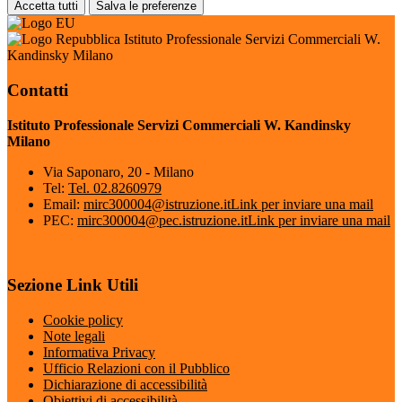
Accetta tutti
Salva le preferenze
Istituto Professionale Servizi Commerciali W.
Kandinsky Milano
Contatti
Istituto Professionale Servizi Commerciali W. Kandinsky
Milano
Via Saponaro, 20 - Milano
Tel:
Tel. 02.8260979
Email:
mirc300004@istruzione.it
Link per inviare una mail
PEC:
mirc300004@pec.istruzione.it
Link per inviare una mail
Sezione Link Utili
Cookie policy
Note legali
Informativa Privacy
Ufficio Relazioni con il Pubblico
Dichiarazione di accessibilità
Obiettivi di accessibilità