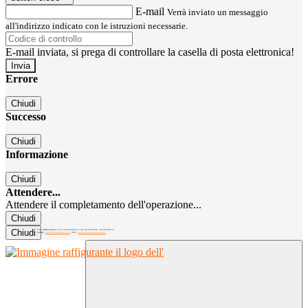
E-mail
Verrà inviato un messaggio
all'indirizzo indicato con le istruzioni necessarie.
E-mail inviata, si prega di controllare la casella di posta elettronica!
Errore
Chiudi
Successo
Chiudi
Informazione
Chiudi
Attendere...
Attendere il completamento dell'operazione...
Chiudi
Chiudi
C.M. MIRC300004 | C.F. 97040260156 | Tel. 02.8260979 - 02.89300137
EMAIL:
mirc300004@istruzione.it
| PEC:
mirc300004@pec.istruzione.it