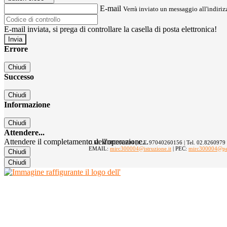
E-mail
Verrà inviato un messaggio all'indirizz
E-mail inviata, si prega di controllare la casella di posta elettronica!
Errore
Chiudi
Successo
Chiudi
Informazione
Chiudi
Attendere...
Attendere il completamento dell'operazione...
C.M. MIRC300004 | C.F. 97040260156 | Tel. 02.8260979
EMAIL:
mirc300004@istruzione.it
| PEC:
mirc300004@pec.
Chiudi
Chiudi