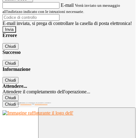
E-mail
Verrà inviato un messaggio
all'indirizzo indicato con le istruzioni necessarie.
E-mail inviata, si prega di controllare la casella di posta elettronica!
Errore
Chiudi
Successo
Chiudi
Informazione
Chiudi
Attendere...
Attendere il completamento dell'operazione...
Chiudi
Chiudi
C.M. MIRC300004 | C.F. 97040260156 | Tel. 02.8260979 - 02.89300137
EMAIL:
mirc300004@istruzione.it
| PEC:
mirc300004@pec.istruzione.it