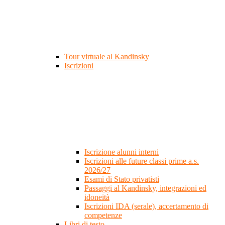
Tour virtuale al Kandinsky
Iscrizioni
Iscrizione alunni interni
Iscrizioni alle future classi prime a.s.
2026/27
Esami di Stato privatisti
Passaggi al Kandinsky, integrazioni ed
idoneità
Iscrizioni IDA (serale), accertamento di
competenze
Libri di testo