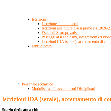
Iscrizioni
Iscrizione alunni interni
Iscrizioni alle future classi prime a.s. 2026/2
Esami di Stato privatisti
Passaggi al Kandinsky, integrazioni ed idone
Iscrizioni IDA (serale), accertamento di co
Libri di testo
Personale scolastico
Modulistica - Provvedimenti Disciplinari
Iscrizioni IDA (serale), accertamento di c
Spazio dedicato a chi: