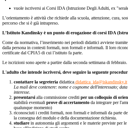
vuole iscriversi ai Corsi IDA (Istruzione Degli Adulti, ex "serale
L’orientamento è attività che richiede alla scuola, attenzione, cura, so
percorso che si è già intrapreso.
L’Istituto Kandinsky è un punto di erogazione di corsi IDA (Istr
Come da normativa, l’inserimento nei periodi didattici avviene tramite
dalla persona in contesti formali, non formali e informali. Il loro 
certificate dal CPIA5 di cui l’istituto fa parte.
Le iscrizioni sono aperte a partire dalla seconda settimana di febbraio.
L'adulto che intende iscriversi, deve seguire la seguente procedur
contattare la segreteria
didattica
didattica_ida@iskandinsky.it
La mail deve contenere: nome e cognome dell'interessato; data di
interesse.
presentarsi
alla commissione crediti
per un colloquio di orie
stabilirà eventuali
prove di accertamento
da integrare per l'am
qualunque momento)
riconosciuti i crediti formali, non formali e informali da parte 
la consegna del modulo e della documentazione richiesta.
studiare
in autonomia gli argomenti e le materie previste per le 