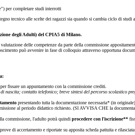
") per completare studi interrotti
stegno tecnico alle scelte dei ragazzi sia quando si cambia ciclo di studi
uzione degli Adulti) del CPIA5 di Milano.
 valutazione delle competenze da parte della commissione appositamente 
riconoscimento può avvenire in fase di colloquio attraverso opportuna d
a:
per fissare un appuntamento con la commissione crediti.
 nascita; contatto telefonico; breve sintesi del percorso scolastico preg
ntamento
presentando tutta la documentazione necessaria* (in originale)
missione al periodo didattico richiesto. (SI AVVISA CHE la documentazio
della commissione, l'adulto potrà quindi
procedere con l'iscrizione**
fis
prove di accertamento e riportate su apposita scheda pattuita e rilasciata