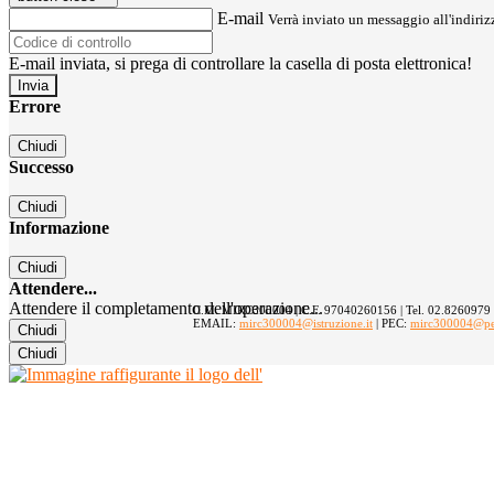
E-mail
Verrà inviato un messaggio all'indirizz
E-mail inviata, si prega di controllare la casella di posta elettronica!
Errore
Chiudi
Successo
Chiudi
Informazione
Chiudi
Attendere...
Attendere il completamento dell'operazione...
C.M. MIRC300004 | C.F. 97040260156 | Tel. 02.8260979
EMAIL:
mirc300004@istruzione.it
| PEC:
mirc300004@pec.
Chiudi
Chiudi