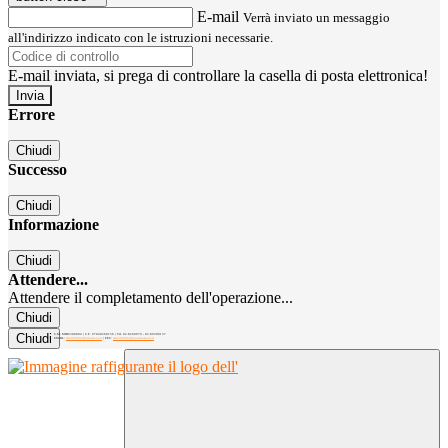
E-mail
Verrà inviato un messaggio
all'indirizzo indicato con le istruzioni necessarie.
E-mail inviata, si prega di controllare la casella di posta elettronica!
Errore
Chiudi
Successo
Chiudi
Informazione
Chiudi
Attendere...
Attendere il completamento dell'operazione...
Chiudi
Chiudi
C.M. MIRC300004 | C.F. 97040260156 | Tel. 02.8260979 - 02.89300137
EMAIL:
mirc300004@istruzione.it
| PEC:
mirc300004@pec.istruzione.it