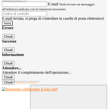
E-mail
Verrà inviato un messaggio
all'indirizzo indicato con le istruzioni necessarie.
E-mail inviata, si prega di controllare la casella di posta elettronica!
Errore
Chiudi
Successo
Chiudi
Informazione
Chiudi
Attendere...
Attendere il completamento dell'operazione...
Chiudi
Chiudi
C.M. MIRC300004 | C.F. 97040260156 | Tel. 02.8260979 - 02.89300137
EMAIL:
mirc300004@istruzione.it
| PEC:
mirc300004@pec.istruzione.it