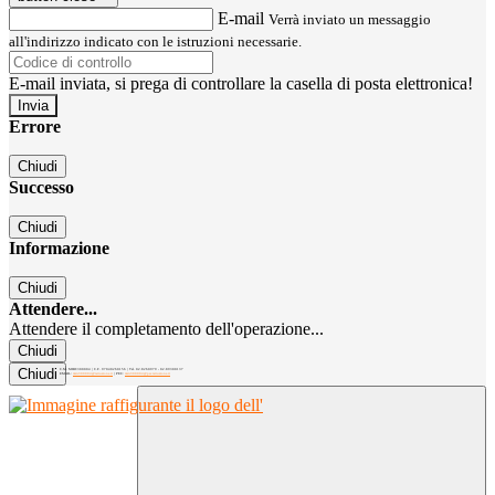
E-mail
Verrà inviato un messaggio
all'indirizzo indicato con le istruzioni necessarie.
E-mail inviata, si prega di controllare la casella di posta elettronica!
Errore
Chiudi
Successo
Chiudi
Informazione
Chiudi
Attendere...
Attendere il completamento dell'operazione...
Chiudi
Chiudi
C.M. MIRC300004 | C.F. 97040260156 | Tel. 02.8260979 - 02.89300137
EMAIL:
mirc300004@istruzione.it
| PEC:
mirc300004@pec.istruzione.it