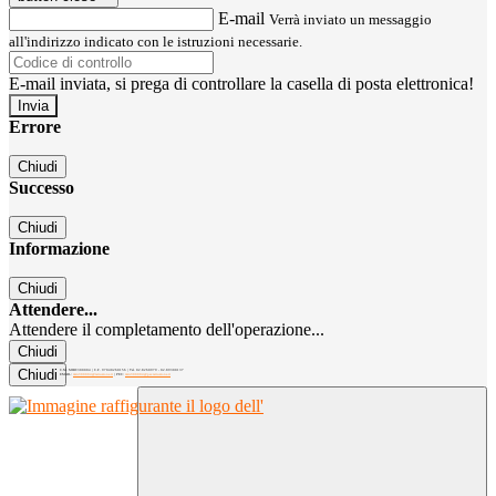
E-mail
Verrà inviato un messaggio
all'indirizzo indicato con le istruzioni necessarie.
E-mail inviata, si prega di controllare la casella di posta elettronica!
Errore
Chiudi
Successo
Chiudi
Informazione
Chiudi
Attendere...
Attendere il completamento dell'operazione...
Chiudi
Chiudi
C.M. MIRC300004 | C.F. 97040260156 | Tel. 02.8260979 - 02.89300137
EMAIL:
mirc300004@istruzione.it
| PEC:
mirc300004@pec.istruzione.it