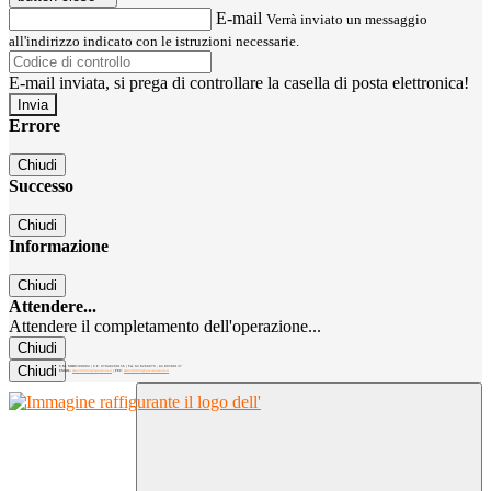
E-mail
Verrà inviato un messaggio
all'indirizzo indicato con le istruzioni necessarie.
E-mail inviata, si prega di controllare la casella di posta elettronica!
Errore
Chiudi
Successo
Chiudi
Informazione
Chiudi
Attendere...
Attendere il completamento dell'operazione...
Chiudi
Chiudi
C.M. MIRC300004 | C.F. 97040260156 | Tel. 02.8260979 - 02.89300137
EMAIL:
mirc300004@istruzione.it
| PEC:
mirc300004@pec.istruzione.it