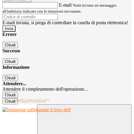
E-mail
Verrà inviato un messaggio
all'indirizzo indicato con le istruzioni necessarie.
E-mail inviata, si prega di controllare la casella di posta elettronica!
Errore
Chiudi
Successo
Chiudi
Informazione
Chiudi
Attendere...
Attendere il completamento dell'operazione...
Chiudi
Chiudi
C.M. MIRC300004 | C.F. 97040260156 | Tel. 02.8260979 - 02.89300137
EMAIL:
mirc300004@istruzione.it
| PEC:
mirc300004@pec.istruzione.it