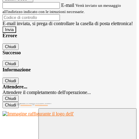
E-mail
Verrà inviato un messaggio
all'indirizzo indicato con le istruzioni necessarie.
E-mail inviata, si prega di controllare la casella di posta elettronica!
Errore
Chiudi
Successo
Chiudi
Informazione
Chiudi
Attendere...
Attendere il completamento dell'operazione...
Chiudi
Chiudi
C.M. MIRC300004 | C.F. 97040260156 | Tel. 02.8260979 - 02.89300137
EMAIL:
mirc300004@istruzione.it
| PEC:
mirc300004@pec.istruzione.it