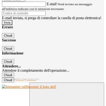
E-mail
Verrà inviato un messaggio
all'indirizzo indicato con le istruzioni necessarie.
E-mail inviata, si prega di controllare la casella di posta elettronica!
Errore
Chiudi
Successo
Chiudi
Informazione
Chiudi
Attendere...
Attendere il completamento dell'operazione...
Chiudi
Chiudi
C.M. MIRC300004 | C.F. 97040260156 | Tel. 02.8260979 - 02.89300137
EMAIL:
mirc300004@istruzione.it
| PEC:
mirc300004@pec.istruzione.it