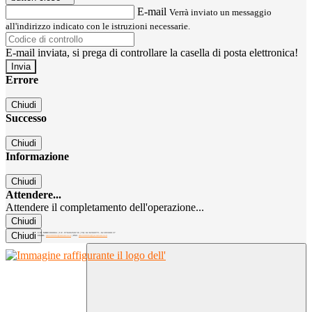
E-mail
Verrà inviato un messaggio
all'indirizzo indicato con le istruzioni necessarie.
E-mail inviata, si prega di controllare la casella di posta elettronica!
Errore
Chiudi
Successo
Chiudi
Informazione
Chiudi
Attendere...
Attendere il completamento dell'operazione...
Chiudi
Chiudi
C.M. MIRC300004 | C.F. 97040260156 | Tel. 02.8260979 - 02.89300137
EMAIL:
mirc300004@istruzione.it
| PEC:
mirc300004@pec.istruzione.it