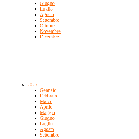
Giugno
Luglio
Agosto
Settembre
Ottobre
Novembre
Dicembre
2025
Gennaio
Febbraio
Marzo
Aprile
Maggio
Giugno
Luglio
Agosto
Settembre