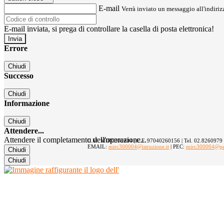
E-mail
Verrà inviato un messaggio all'indirizz
E-mail inviata, si prega di controllare la casella di posta elettronica!
Errore
Chiudi
Successo
Chiudi
Informazione
Chiudi
Attendere...
Attendere il completamento dell'operazione...
C.M. MIRC300004 | C.F. 97040260156 | Tel. 02.8260979
EMAIL:
mirc300004@istruzione.it
| PEC:
mirc300004@pec.
Chiudi
Chiudi