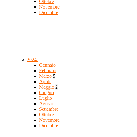
Ottobre
Novembre
Dicembre
2024
Gennaio
Febbraio
Marzo
5
Aprile
Maggio
2
Giugno
Luglio
Agosto
Settembre
Ottobre
Novembre
Dicembre