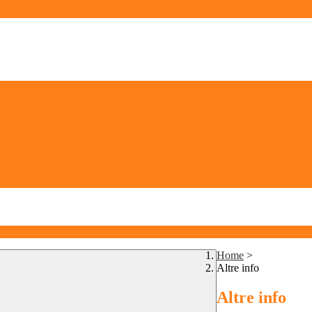
Home
>
Altre info
Altre info