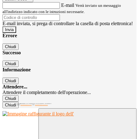
E-mail
Verrà inviato un messaggio
all'indirizzo indicato con le istruzioni necessarie.
E-mail inviata, si prega di controllare la casella di posta elettronica!
Errore
Chiudi
Successo
Chiudi
Informazione
Chiudi
Attendere...
Attendere il completamento dell'operazione...
Chiudi
Chiudi
C.M. MIRC300004 | C.F. 97040260156 | Tel. 02.8260979 - 02.89300137
EMAIL:
mirc300004@istruzione.it
| PEC:
mirc300004@pec.istruzione.it